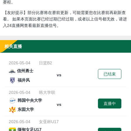
赛程。
【友好提示】部分比赛将在赛前更新，可能需要您在比赛前再刷新查
看。 如果本页面比赛已经过期已经过期，或者以上信号都无效，请进
入24直播网查看最新直播信号。
相关直播
2026-05-04
日篮B2
信州勇士
已结束
vs
福井风
2026-05-04
韩大学联
韩国中央大学
直播中
vs
东固大学
2026-05-04
女亚杯U17
缅甸女足U17