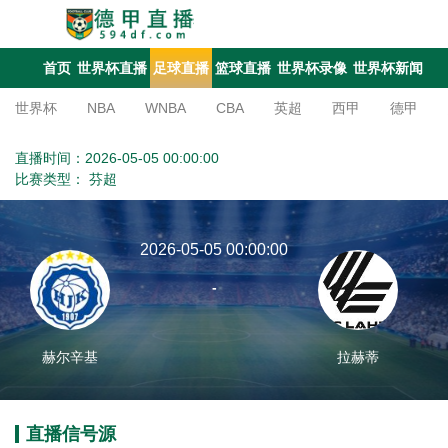
首页
世界杯直播
足球直播
篮球直播
世界杯录像
世界杯新闻
世界杯
NBA
WNBA
CBA
英超
西甲
德甲
亚冠杯
足协杯
沙特联
直播时间：2026-05-05 00:00:00
比赛类型：
芬超
2026-05-05 00:00:00
-
赫尔辛基
拉赫蒂
直播信号源