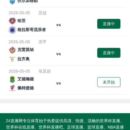
伏尔加格勒
2026-05-05
苏超
哈茨
直播中
vs
格拉斯哥流浪者
2026-05-05
意甲
克雷莫纳
直播中
vs
拉齐奥
2026-05-05
埃及超
艾德瀚德
未开始
vs
佩特捷德
24直播网专注体育始于热爱提供高清、快捷、流畅的世界杯直播、
世界杯在线直播、世界杯直播吧、足球直播、篮球直播、NBA直播