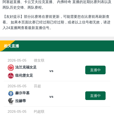
阿塞超直播、卡云艾夫拉克直播、 内弗特奇 直播的近期比赛列表以及
两队历史交锋、两队赛程。
【友好提示】部分比赛将在赛前更新，可能需要您在比赛前再刷新查
看。 如果本页面比赛已经过期已经过期，或者以上信号都无效，请进
入24直播网查看最新直播信号。
相关直播
2026-05-05
德女联
法兰克福女足
直播中
vs
纽伦堡女足
2026-05-05
芬超
赫尔辛基
直播中
vs
拉赫蒂
2026-05-05
约超联